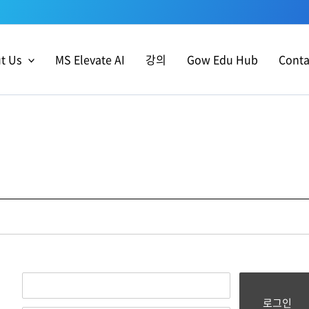
t Us
MS Elevate AI
강의
Gow Edu Hub
Conta
로그인