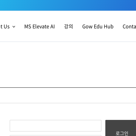
t Us
MS Elevate AI
강의
Gow Edu Hub
Conta
로그인