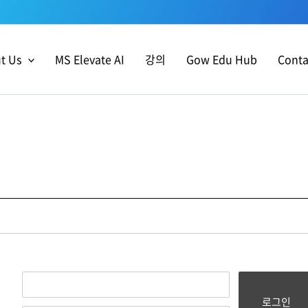
t Us
MS Elevate AI
강의
Gow Edu Hub
Conta
로그인