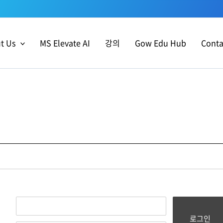
t Us
MS Elevate AI
강의
Gow Edu Hub
Conta
로그인