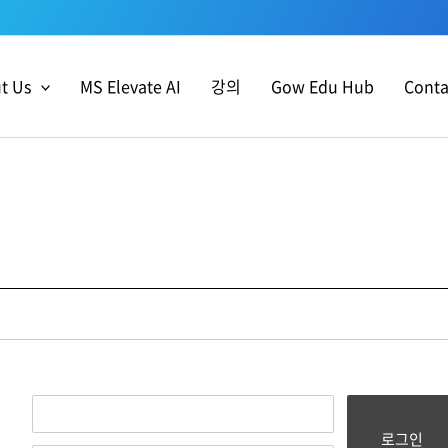
t Us
MS Elevate AI
강의
Gow Edu Hub
Conta
로그인