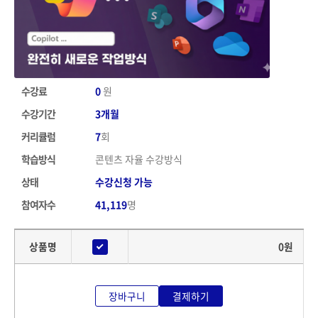
수강료
0
원
수강기간
3개월
커리큘럼
7
회
학습방식
콘텐츠 자율 수강방식
상태
수강신청 가능
참여자수
41,119
명
상품명
0
원
장바구니
결제하기