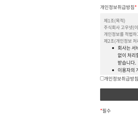
회원(수강
개인정보취급방침
*
비회원
: 
제1조(목적)
기관회원
주식회사 고우넷(이
강사(멘토
개인정보를 적법하고
아이디(ID
제2조(개인정보 처
조합.
회사는 서비
유료서비
없이 처리할
콘텐츠
: 
받습니다.
관련된 모
이용자의 
요청 등은 
개인정보취급방침
제3조(약관 외 준칙
본 약관에서 정하지
제3조(본 방침의 공
세부지침이 우선합
회사 홈페이
방침 공개 
제4조(약관의 효력
*
필수
회사는 본
제4조(본 방침의 변
회사는 관
법령 또는 
약관 변경 
방식으로 최
변경은 30