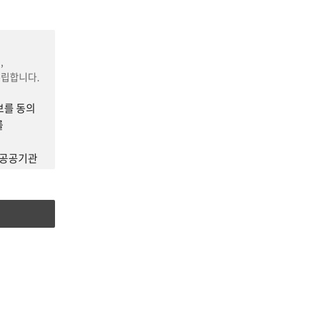
자.
,
수립합니다.
 포함)의
보를 동의
를
료 등 학습과
·공공기관
. 상충 시
다.
일·서면 등
불리한