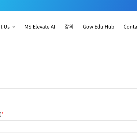
t Us
MS Elevate AI
강의
Gow Edu Hub
Conta
)
*